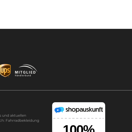
s und aktuellen
ch: Fahrradbekleidung