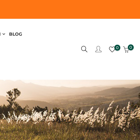
N
BLOG
0
0