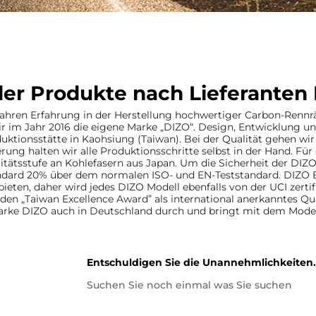
 der Produkte nach Lieferant
Jahren Erfahrung in der Herstellung hochwertiger Carbon-Rennr
r im Jahr 2016 die eigene Marke „DIZO“. Design, Entwicklung un
uktionsstätte in Kaohsiung (Taiwan). Bei der Qualität gehen wi
erung halten wir alle Produktionsschritte selbst in der Hand. F
itätsstufe an Kohlefasern aus Japan. Um die Sicherheit der DIZO
ndard 20% über dem normalen ISO- und EN-Teststandard. DIZO B
ieten, daher wird jedes DIZO Modell ebenfalls von der UCI zerti
 den „Taiwan Excellence Award” als international anerkanntes Qu
Marke DIZO auch in Deutschland durch und bringt mit dem Mode
Entschuldigen Sie die Unannehmlichkeiten.
Suchen Sie noch einmal was Sie suchen