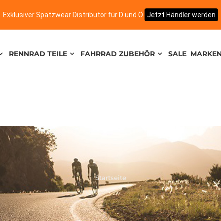
Exklusiver Spatzwear Distributor für D und Ö
Jetzt Händler werden
RENNRAD TEILE
FAHRRAD ZUBEHÖR
SALE
MARKE
Startseite