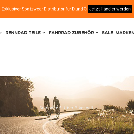
Exklusiver Spatzwear Distributor für D und Ö
Jetzt Händler werden
RENNRAD TEILE
FAHRRAD ZUBEHÖR
SALE
MARKE
Startseite
Über Bikespell