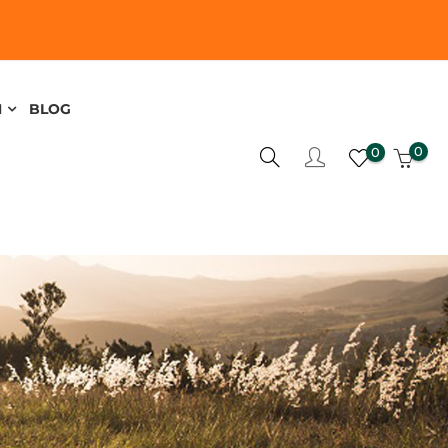
N
BLOG
0
0