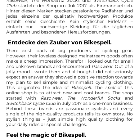
Rasowear
,
The Wonderful Socks
und
Switchback Cycle
Club
startete der Shop im Juli 2017 als Einmannbetrieb.
Hinter diesen Marken stecken passionierte Radfahrer und
jedes einzelne der qualitativ hochwertigen Produkte
erzählt seine Geschichte. Kein stylischer Firlefanz –
einfach nur hochwertige Kleidung für die täglichen
Ausfahrten und besonderen Herausforderungen.
Entdecke den Zauber von Bikespell.
There exist loads of big producers of cycling gear.
However, their loveless designed mainstream goods often
make a cheap impression. Therefor I looked out for small
and unknown brands and encountered
Rasowear
. Out of a
jolly mood I wrote them and although I did not seriously
expect an answer they showed a positive reaction towards
my plan to sell simple and minimalist cycling clothing.
This originated the idea of
Bikespell
. The
spell
of this
online shop is to attract new and cool brands. The shop
started with
Rasowear
,
The Wonderful Socks
and
Switchback Cycle Club
in July 2017 as a one-man business.
Behind these brands are passionate cyclists and every
single of the high-quality products tells its own story. No
stylish thingies – just simple high quality clothing for
your daily rides or special challenges.
Feel the magic of Bikespell.