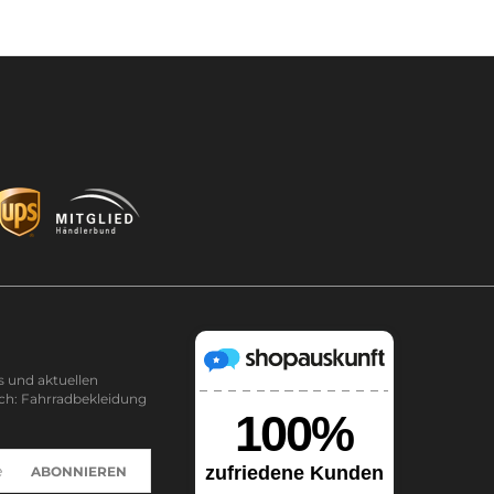
s und aktuellen
ch: Fahrradbekleidung
ABONNIEREN