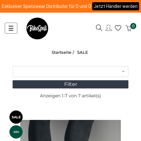
Exklusiver Spatzwear Distributor für D und Ö
Jetzt Händler werden
0
Umschalten
☰
der
Navigation
Startseite
SALE
Filter
Anzeigen 1-7 von 7 artikel(s)
SALE
-30%