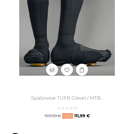
Spatzwear TUFR Gravel / MTB...
Regulärer
Preis
159,99 €
111,99 €
-30%
Preis