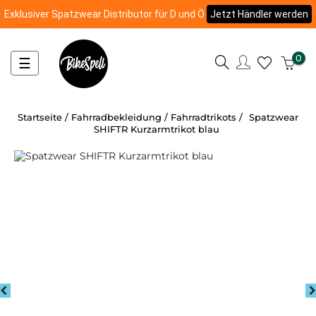
Exklusiver Spatzwear Distributor für D und Ö
Jetzt Händler werden
0
Umschalten
☰
der
Navigation
Startseite
Fahrradbekleidung
Fahrradtrikots
Spatzwear
SHIFTR Kurzarmtrikot blau