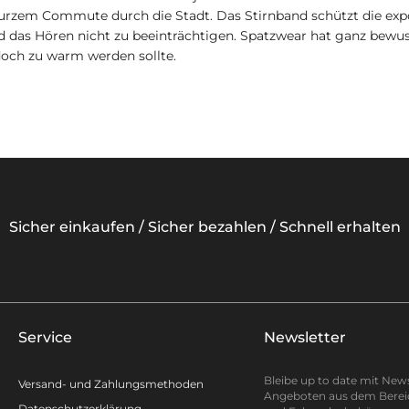
kurzem Commute durch die Stadt. Das Stirnband schützt die expo
nd das Hören nicht zu beeinträchtigen. Spatzwear hat ganz bewus
 doch zu warm werden sollte.
Sicher einkaufen / Sicher bezahlen / Schnell erhalten
Service
Newsletter
Bleibe up to date mit New
Versand- und Zahlungsmethoden
Angeboten aus dem Berei
Datenschutzerklärung