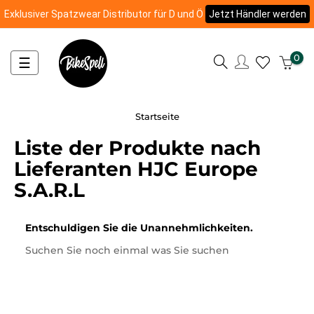
Exklusiver Spatzwear Distributor für D und Ö
Jetzt Händler werden
0
Umschalten
☰
der
Navigation
Startseite
Liste der Produkte nach
Lieferanten HJC Europe
S.A.R.L
Entschuldigen Sie die Unannehmlichkeiten.
Suchen Sie noch einmal was Sie suchen