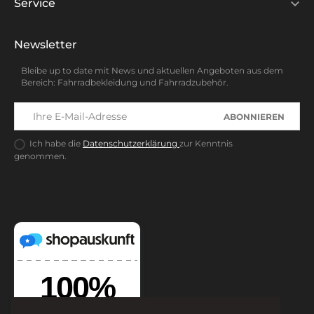

Service
Newsletter
Bleibe up to date mit News und aktuellen Angeboten aus dem
Bereich: Fahrradbekleidung und Fahrradzubehör.
ABONNIEREN
Ich habe die
Datenschutzerklärung
zur Kenntnis
genommen.