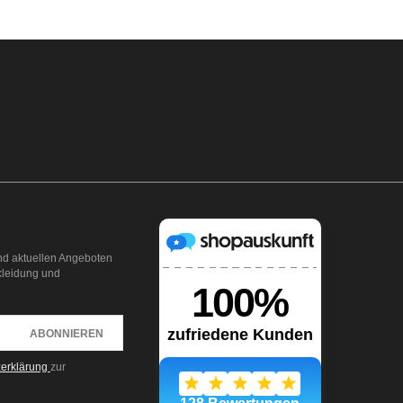
nd aktuellen Angeboten
kleidung und
ABONNIEREN
zerklärung
zur