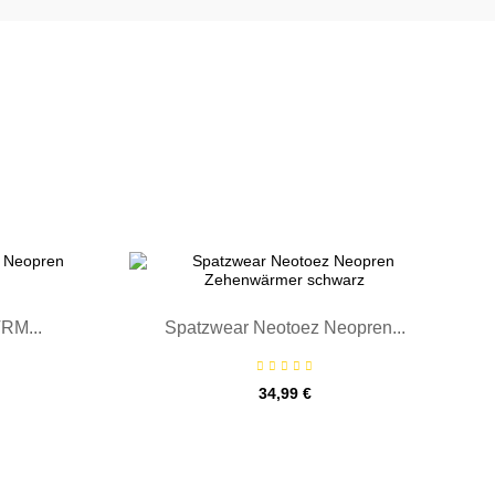

RM...
Spatzwear Neotoez Neopren...
Preis
34,99 €