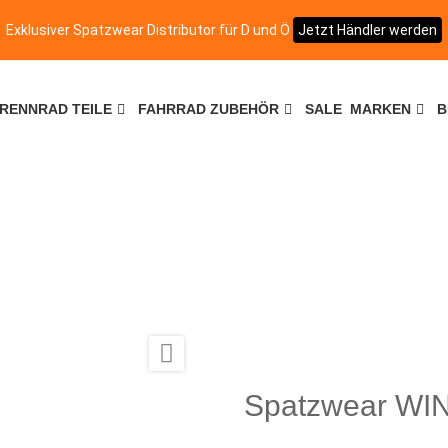
Exklusiver Spatzwear Distributor für D und Ö
Jetzt Händler werden
RENNRAD TEILE
FAHRRAD ZUBEHÖR
SALE
MARKEN
B
Startseite
Fahrradbekleidung
Spatzwear WINTR Thermo Radhose schwarz

Spatzwear WI