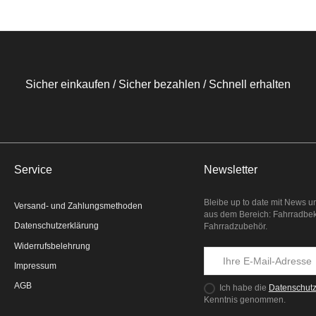
Sicher einkaufen / Sicher bezahlen / Schnell erhalten
Service
Newsletter
Bleibe up to date mit News u
Versand- und Zahlungsmethoden
aus dem Bereich: Fahrradbe
Datenschutzerklärung
Fahrradzubehör.
Widerrufsbelehrung
Impressum
AGB
Ich habe die
Datenschut
Kenntnis genommen.