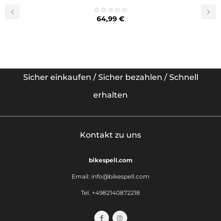
Preis
64,99 €
‹
›
Sicher einkaufen / Sicher bezahlen / Schnell
erhalten
Kontakt zu uns
bikespell.com
Email:
info@bikespell.com
Tel. +4982140872218