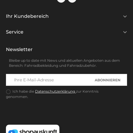

Ihr Kundebereich

Service
Newsletter
Bleibe up to date mit News und aktuellen Angeboten aus dem
Bereich: Fahrradbekleidung und Fahrradzubehör.
ABONNIEREN
Ich habe die
Datenschutzerklärung
zur Kenntnis
genommen.