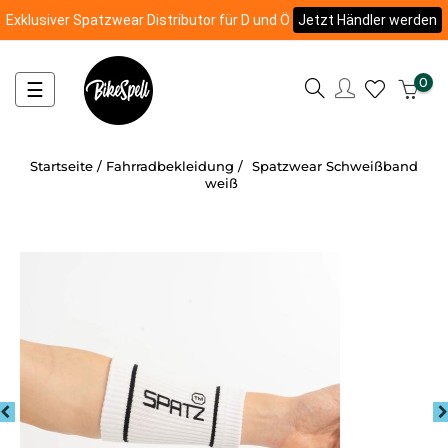
Exklusiver Spatzwear Distributor für D und Ö
Jetzt Händler werden
0
Umschalten
☰
der
Navigation
Startseite
Fahrradbekleidung
Spatzwear Schweißband
weiß