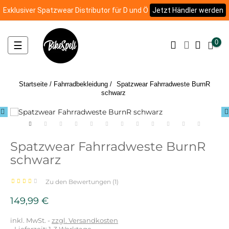
Exklusiver Spatzwear Distributor für D und Ö
Jetzt Händler werden
0
Umschalten
☰
der
Navigation
Startseite
Fahrradbekleidung
Spatzwear Fahrradweste BurnR
schwarz
Spatzwear Fahrradweste BurnR
schwarz
Zu den Bewertungen (
1
)
149,99 €
inkl. MwSt.
zzgl. Versandkosten
- Lieferzeit: 1-3 Werktage