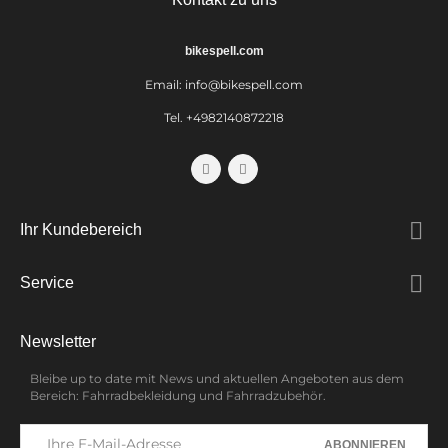
bikespell.com
Email:
info@bikespell.com
Tel. +4982140872218

Ihr Kundebereich

Service
Newsletter
Bleibe up to date mit News und aktuellen Angeboten aus dem
Bereich: Fahrradbekleidung und Fahrradzubehör.
ABONNIEREN