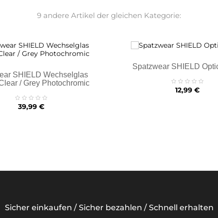
9 andere Artikel der gleichen Kategorie:
Spatzwear SHIELD Optic
ear SHIELD Wechselglas
lear / Grey Photochromic
Preis
12,99 €
Preis
39,99 €
Sicher einkaufen / Sicher bezahlen / Schnell erhalten