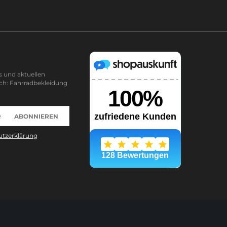
s und aktuellen
ch: Fahrradbekleidung
ABONNIEREN
tzerklärung