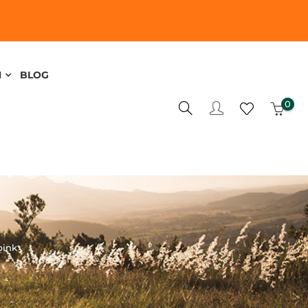
N
BLOG
0
pink