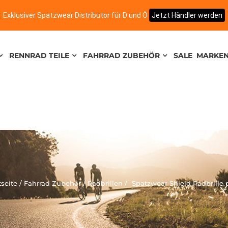
Exklusiver Spatzwear Distributor für D und Ö
Jetzt Händler werden
RENNRAD TEILE
FAHRRAD ZUBEHÖR
SALE
MARKE
tseite
Fahrrad Zubehör
Radbrillen
Spatzwear Shield Radbrille 