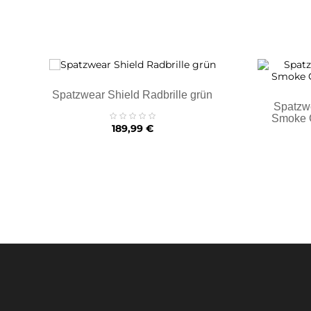
Spatzwear Shield Radbrille grün
Spatzw
Smoke C
Preis
189,99 €