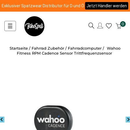
Exklusiver Spatzwear Distributor für D und Ö
Jetzt Händler werden
0
Umschalten
☰
der
Navigation
Startseite
Fahrrad Zubehör
Fahrradcomputer
Wahoo
Fitness RPM Cadence Sensor Trittfrequenzsensor