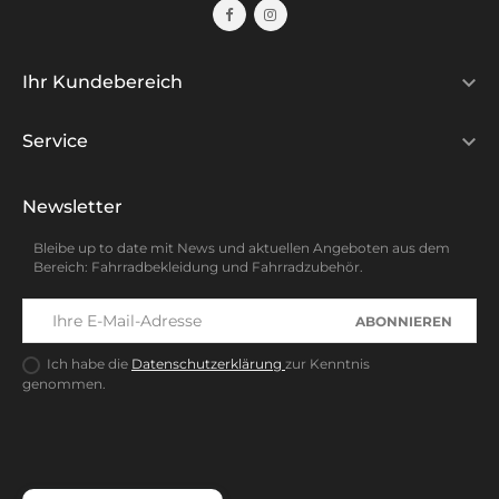

Ihr Kundebereich

Service
Newsletter
Bleibe up to date mit News und aktuellen Angeboten aus dem
Bereich: Fahrradbekleidung und Fahrradzubehör.
ABONNIEREN
Ich habe die
Datenschutzerklärung
zur Kenntnis
genommen.