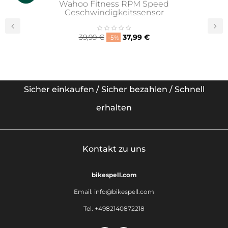
Wahoo Fitness RPM Speed
Geschwindigkeitssensor
Regulärer
Preis
39,99 €
37,99 €
-5%
‹
›
Preis
Sicher einkaufen / Sicher bezahlen / Schnell
erhalten
Kontakt zu uns
bikespell.com
Email:
info@bikespell.com
Tel. +4982140872218